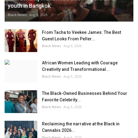
youth in Bangkok
Black News
Aug 6, 2026
From Tacha to Veekee James: The Best
Guest Looks From Peller...
Black News
Aug 6, 2026
African Women Leading with Courage
Creativity and Transformational...
Black News
Aug 6, 2026
The Black-Owned Businesses Behind Your
Favorite Celebrity...
Black News
Aug 6, 2026
Reclaiming the narrative at the Black in
Cannabis 2026...
Black News
Aug 6, 2026