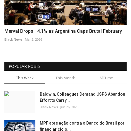
Merval Drops −4.1% as Argentina Caps Brutal February
Black News
Mar 2, 2026
POPULAR POSTS
This Week
This Month
All Time
Baldwin, Colleagues Demand USPS Abandon
Effort to Carry...
Black News
Jun 26, 2026
MPF abre ação contra o Banco do Brasil por
financiar ciclo...