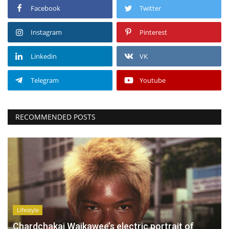
Facebook
Twitter
Instagram
Pinterest
Linkedin
VK
Telegram
Youtube
RECOMMENDED POSTS
Lifestyle
Chardchakaj Waikawee’s electric portrait of