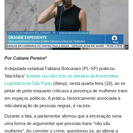
Sports News
Business
Your Articles
Give Back
Por Catiane Pereira*
A deputada estadual Fabiana Bolsonaro (PL-SP) praticou
Love & Loss
‘blackface’
durante seu discurso no plenário da Assembleia
Legislativa de São Paulo
(Alesp), nesta quarta-feira (18), ao se
History
pintar de preto enquanto criticava a presença de mulheres trans
em espaços políticos. A prática, historicamente associada à
Gallery Videos
ridicularização de pessoas negras, é racista.
Durante a fala, a parlamentar afirmou que a encenação seria
Contact Info@blacknews.uk
uma forma de argumentar que pessoas trans “não são
mulheres”. Ao cometer o crime, questionou se, ao alterar a