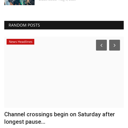
RANDOM POSTS
News Headlines
Channel crossings begin on Saturday after
E
longest pause...
o