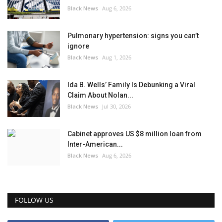
Black News
Aug 6, 2026
Pulmonary hypertension: signs you can’t
ignore
Black News
Aug 1, 2026
Ida B. Wells’ Family Is Debunking a Viral
Claim About Nolan...
Black News
Jul 30, 2026
Cabinet approves US $8 million loan from
Inter-American...
Black News
Aug 6, 2026
FOLLOW US