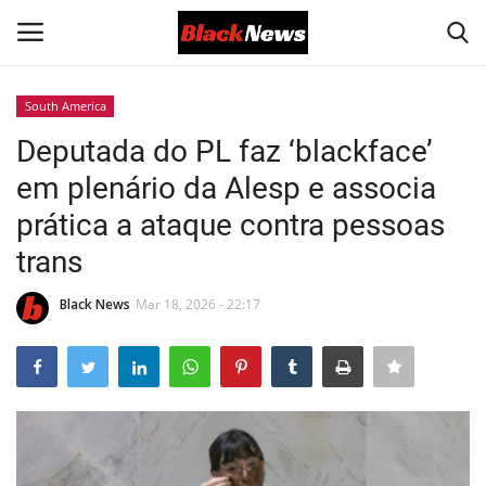
South America
Login
Register
Deputada do PL faz ‘blackface’
em plenário da Alesp e associa
Black News
prática a ataque contra pessoas
International Headlines
trans
UK Latest
Black News
Mar 18, 2026 - 22:17
Entertainment
Lifestyle
Community